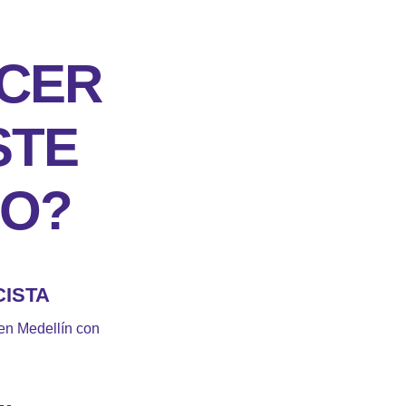
ACER
STE
PO?
CISTA
 en Medellín con