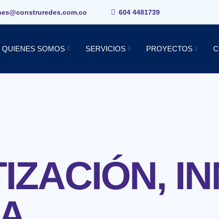
ones@construredes.com.co
604 4481739
QUIENES SOMOS
SERVICIOS
PROYECTOS
C
ZACIÓN, IN
A