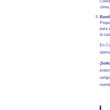
Conve
clima
Banda
Propo
para 
la car
En Co
opera
¡Soli
entor
vangu
nuestr