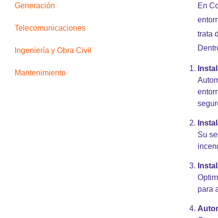
Generación
En Co
entor
Telecomunicaciones
trata
Dentr
Ingeniería y Obra Civil
Insta
Mantenimiento
Autom
entor
seguro
Insta
Su se
incen
Insta
Optim
para 
Autom